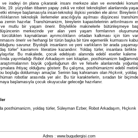
 ve iradeyi ön plana çıkararak insanı merkeze alan ve evrendeki konu
likle, 19. yüzyıldan itibaren yapay zekâ ve robot teknolojileri alanlarında yaş
tki etmeye başlamasıyla insan-teknoloji ilişkisi yeniden ele alınır. Bireylerin bi
ırlılıklarının teknolojik ilerlemeler aracılığıyla aşılması düşüncesi transh
a zemin hazırlar. Transhümanizm, bireylerin kapasitelerinin arttırılmasını 
 ve mutlu bir yaşam önerir. Böylelikle makinelerle bütünleşmeye baş
düşüncenin merkezinde yer alan yeni yaşam formlarının oluşumuna
türcülükten kaynaklanan ayrımcılıkların ortadan kalkması için tüm varl
lınmasını önerir ve herhangi bir türün başka bir türe egemenlik kurmasını kab
t olduğunu savunur. Biyolojik insanların ve yeni varlıkların bir arada yaşama
daş türler” kavramını literatüre kazandırır. Yoldaş türler, insanlara birlikt
aylaşırlar. Bu makalede, çocuk edebiyatı alanında edebî eserler kalem
ılında yayımladığı
Robot Arkadaşım
seri kitapları, posthümanizm bağlamında
raştırmalarının büyük çoğunluğunun din ve felsefe alanlarında yoğunla
ışmalara ihtiyaç olduğunu gösterir. Bu çalışma, posthümanizmi edebî metinl
 bu boşluğu doldurmayı amaçlar. Serinin baş kahramanı olan
Hıçkırık,
yoldaş 
hüman robotlar arasında yer alır. Bu tür karakterlerin, sıradan bir biçimd
almaya başlamasıyla çocuk okuyucular geleceğe hazırlanır.
ler
da posthümanizm, yoldaş türler, Süleyman Ezber, Robot Arkadaşım, Hıçkırık
Adres : www.bugudergisi.com