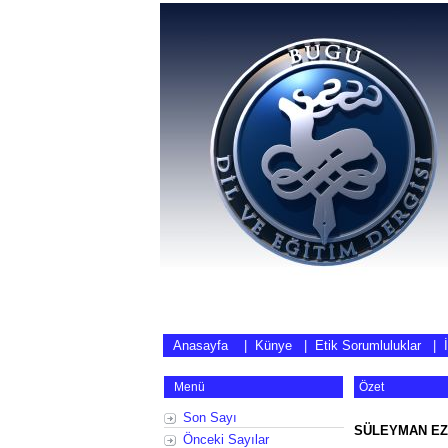
Anasayfa
|
Künye
|
Etik Sorumluluklar
|
Menü
Özet
Son Sayı
SÜLEYMAN EZ
Önceki Sayılar