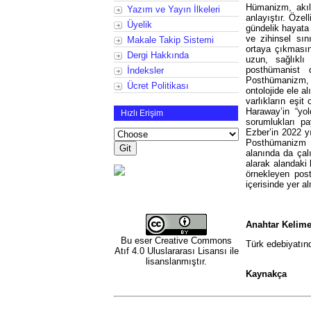
Hümanizm, akıl
Yazım ve Yayın İlkeleri
anlayıştır. Özel
Üyelik
gündelik hayata e
ve zihinsel sın
Makale Takip Sistemi
ortaya çıkmasın
Dergi Hakkında
uzun, sağlıklı
posthümanist 
İndeksler
Posthümanizm, 
Ücret Politikası
ontolojide ele a
varlıkların eşi
Haraway’in “yol
Hızlı Erişim
sorumlukları p
Ezber’in 2022 y
Posthümanizm a
alanında da çal
alarak alandaki
örnekleyen post
içerisinde yer 
Anahtar Kelime
Bu eser
Creative Commons
Türk edebiyatın
Atıf 4.0 Uluslararası Lisansı
ile
lisanslanmıştır.
Kaynakça