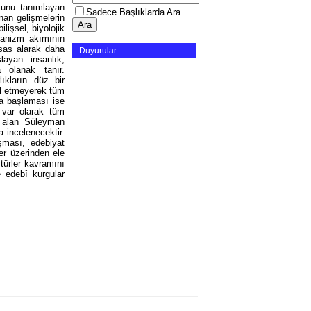
munu tanımlayan
Sadece Başlıklarda Ara
anan gelişmelerin
lişsel, biyolojik
ümanizm akımının
esas alarak daha
Duyurular
layan insanlık,
 olanak tanır.
ıkların düz bir
ul etmeyerek tüm
ya başlaması ise
e var olarak tüm
e alan Süleyman
 incelenecektir.
şması, edebiyat
er üzerinden ele
türler kavramını
e edebî kurgular