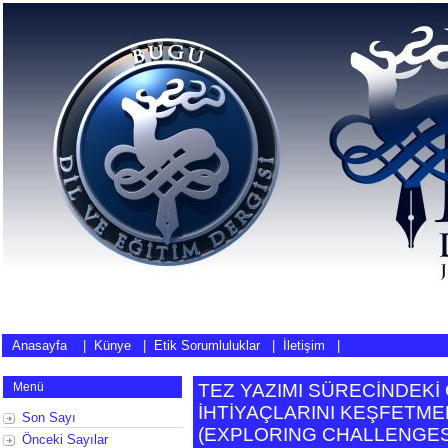
Anasayfa
|
Künye
|
Etik Sorumluluklar
|
İletişim
|
Menü
TEZ YAZIMI SÜRECİNDEKİ
İHTİYAÇLARINI KEŞFETMEK
Son Sayı
(
EXPLORING CHALLENGES
Önceki Sayılar