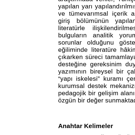
yapılan yarı yapılandırılm
ve tümevarımsal içerik an
giriş bölümünün yapılan
literatürle ilişkilendir
bulguların analitik yor
sorunlar olduğunu göste
eğiliminde literatüre hâk
çıkarken süreci tamamlay
desteğine gereksinim duy
yazımının bireysel bir ç
“yapı iskelesi” kuramı çe
kurumsal destek mekanizm
pedagojik bir gelişim alan
özgün bir değer sunmaktad
Anahtar Kelimeler