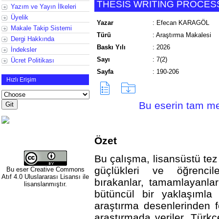
THESIS WRITING PROCESS
Yazım ve Yayın İlkeleri
Üyelik
Yazar
:
Efecan KARAGÖL
Makale Takip Sistemi
Türü
:
Araştırma Makalesi
Dergi Hakkında
Baskı Yılı
:
2026
İndeksler
Sayı
:
7(2)
Ücret Politikası
Sayfa
:
190-206
Hızlı Erişim
Bu eserin tam met
Özet
Bu çalışma, lisansüstü tez
güçlükleri ve öğrencile
Bu eser
Creative Commons
Atıf 4.0 Uluslararası Lisansı
ile
bırakanlar, tamamlayanla
lisanslanmıştır.
bütüncül bir yaklaşımla 
araştırma desenlerinden 
araştırmada veriler, Türkç