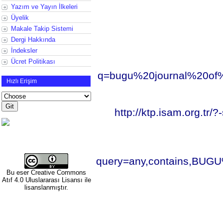
Yazım ve Yayın İlkeleri
Üyelik
Makale Takip Sistemi
Dergi Hakkında
İndeksler
Ücret Politikası
q=bugu%20journal%20of%
Hızlı Erişim
http://ktp.isam.org.
query=any,contains,BUG
Bu eser
Creative Commons
Atıf 4.0 Uluslararası Lisansı
ile
lisanslanmıştır.