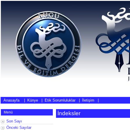
Anasayfa
|
Künye
|
Etik Sorumluluklar
|
İletişim
|
Menü
İndeksler
Son Sayı
Önceki Sayılar