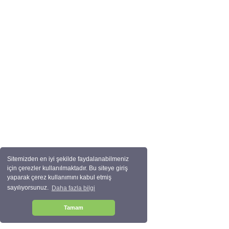
Sitemizden en iyi şekilde faydalanabilmeniz
için çerezler kullanılmaktadır. Bu siteye giriş
yaparak çerez kullanımını kabul etmiş
sayılıyorsunuz.
Daha fazla bilgi
Tamam