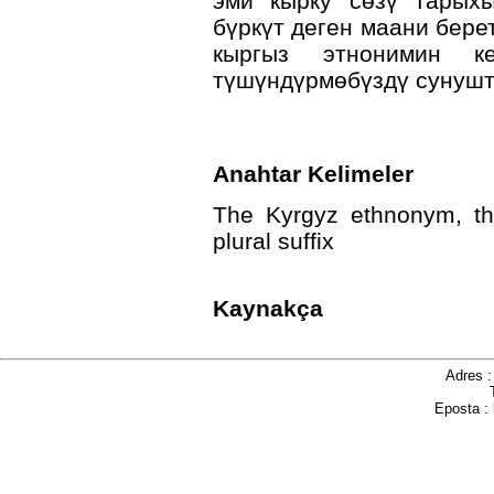
эми кырку сөзү тарыхы
бүркүт деген маани бере
кыргыз этнонимин 
түшүндүрмөбүздү сунушт
Anahtar Kelimeler
The Kyrgyz ethnonym, the
plural suffix
Kaynakça
Adres 
Eposta :