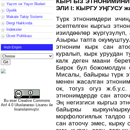
КЫРГЫЗ ЭТНОНИМИНИ
Yazım ve Yayın İlkeleri
ЭЛИ I: КЫРГУ УҢГУСУ
Üyelik
Makale Takip Sistemi
Түрк этнонимдери ичин
Dergi Hakkında
эсептелген кыргыз этно
İndeksler
изилдөөлөр жүргүзүлүп,
Ücret Politikası
Азыркы тапта окумуштуу
этноним кырк сан ато
Hızlı Erişim
куралып, кырк уруудан т
калк деген маани бере
Бирок бул божомолдун 
Мисалы, байыркы түрк э
менен жасалган этноним
ок, тогуз огуз ж.б.у.
этнонимдерде сан атооч
Bu eser
Creative Commons
Эң негизгиси кыргыз эт
Atıf 4.0 Uluslararası Lisansı
ile
байыркы кыркун/кырку
lisanslanmıştır.
морфологиялык талдоо ж
сан атоочу эмес, кырку 