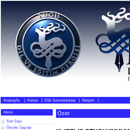
Anasayfa
|
Künye
|
Etik Sorumluluklar
|
İletişim
|
Menü
Özet
Son Sayı
Önceki Sayılar