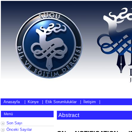
Anasayfa
|
Künye
|
Etik Sorumluluklar
|
İletişim
|
Menü
Abstract
Son Sayı
Önceki Sayılar