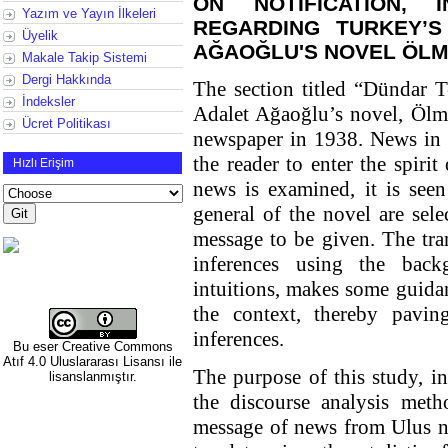
ON NOTIFICATION, I
Yazım ve Yayın İlkeleri
REGARDING TURKEY’S
Üyelik
AĞAOĞLU'S NOVEL ÖL
Makale Takip Sistemi
Dergi Hakkında
The section titled “Dündar 
İndeksler
Adalet Ağaoğlu’s novel, Ölm
Ücret Politikası
newspaper in 1938. News in t
the reader to enter the spiri
Hızlı Erişim
news is examined, it is seen 
general of the novel are sel
message to be given. The tra
inferences using the bac
intuitions, makes some guidan
the context, thereby pavin
inferences.
Bu eser
Creative Commons
Atıf 4.0 Uluslararası Lisansı
ile
The purpose of this study, i
lisanslanmıştır.
the discourse analysis meth
message of news from Ulus n