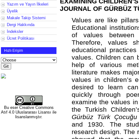
EXAMINING CHILDREN’S
Yazım ve Yayın İlkeleri
JOURNAL OF GÜRBÜZ 
Üyelik
Makale Takip Sistemi
Values are like pillar
Dergi Hakkında
Educational institutio
İndeksler
of values between
Ücret Politikası
Therefore, values s
educational practices
Hızlı Erişim
values. Children can 
help of various met
literature makes major
values in children’s 
desired to learn ca
quickly through po
examine the values in 
Bu eser
Creative Commons
the Turkish Children’
Atıf 4.0 Uluslararası Lisansı
ile
Gürbüz Türk Çocuğu 
lisanslanmıştır.
and 1930. The study
research design. The r