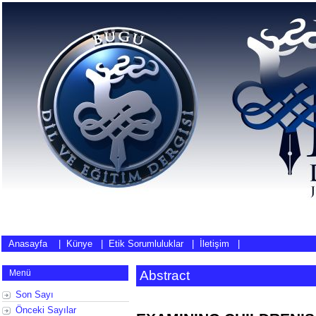
Anasayfa
|
Künye
|
Etik Sorumluluklar
|
İletişim
|
Menü
Abstract
Son Sayı
Önceki Sayılar